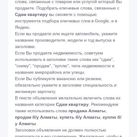
слова, связанные с товаром или услугой который Вы
продаете. Подобрать ключевые слова, связанные с
Сдам квартиру
вы сможете с помощью
инструмента подбора ключевых слов в Google
,
и в
Яндекс
.
Если вы продаете или ищете автомобиль, укажите
название производителя, модели и год выпуска в
заголовке.
Если Вы продаете недвижимость, советуем
использовать в заголовке такие слова как "сдам",
"сниму", "продам", "куплю", типа недвижимости и
название микрорайона или улицы.
Если Вы публикуете вакансию или резюме,
обязательно укажите в заголовке специальность и
желаемую зарплату.
В тексте объявления желательно включить слова из
названия категории
Сдам квартиру
. Рекомендуем
также использовать слова
продажа Алматы
,
продам б/у Алматы
,
купить б/у Алматы
,
куплю б/
у Алматы
.
Заголовок объявления не должен полностью
повторяться в его содержании. Желательно, чтобы в