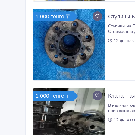
1 000 тенге 〒
Ступицы Ni
Ступицы на Патрол 61 в наличии. Оригинал, б/у, гарантия на проверку 14 дней. Состояние отличное, запчасти с привозных авто.
Стоимость и другие вопросы уточняйте по телефону или 
обзор. Наход
12 дн. наз
1 000 тенге 〒
Клапанная 
В наличии клапанная крышка на Паджеро 3. Оригинал, 
привозных авто. Стоимость и другие вопросы уточняйте по телефону или в сообщении. По вашему запросу сделаем подробные
12 дн. наз