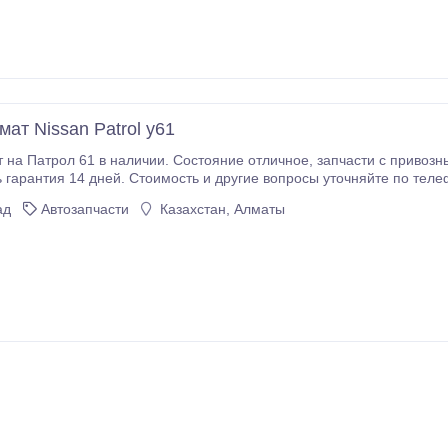
ат Nissan Patrol y61
тправка в
сделаем подробные фото или видео обзор. Находимся в микрорайоне Улжан 1.
ад
Автозапчасти
Казахстан, Алматы