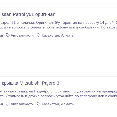
ssan Patrol y61 оригинал
в сообщении. По вашему запросу сделаем подробные фото или видео
имся в микрорайоне Улжан 1..
ад
Автозапчасти
Казахстан, Алматы
крышка Mitsubishi Pajero 3
б/у, гарантия на проверку 14 дней. Состояние отличное, запчасти с
фото или видео обзор. Находимся в микрорайоне Улжан 1..
ад
Автозапчасти
Казахстан, Алматы