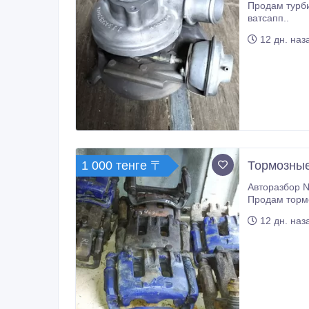
Продам турбину на Ниссан Патрол 61, 60 ZD
ватсапп..
12 дн. наз
1 000 тенге 〒
Тормозные 
Авторазбор Nissan Patro
12 дн. наз