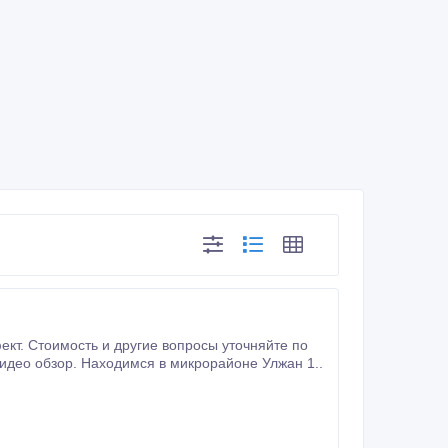
телефону или в сообщении. По вашему запросу сделаем подробные фото или видео обзор. Находимся в микрорайоне Улжан 1..