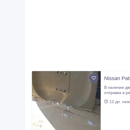
Nissan Pat
В наличии дверь багажника на Патрол 61, оригинал б/у. Состо
отправка в регионы, есть гарантия 14 дней. Стоимость и другие вопросы уточня
12 дн. наз