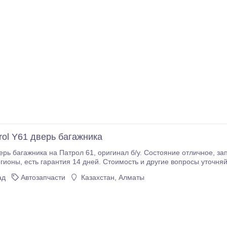
rol Y61 дверь багажника
яние отличное, запчасти с привозных авто без пробега по снг. Есть
йте по телефону или в сообщении. По вашему
запросу сделаем подробные фото или видео обзор. Находимся в микро
ад
Автозапчасти
Казахстан, Алматы