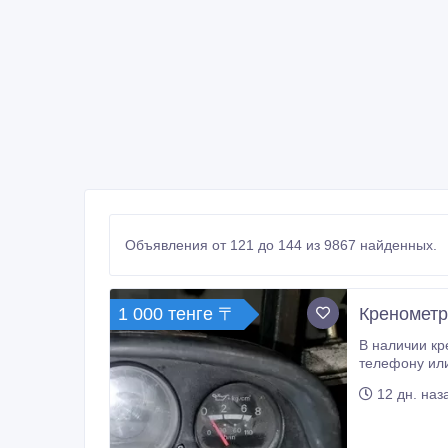
Объявления от 121 до 144 из 9867 найденных.
1 000 тенге 〒
Кренометр 
В наличии кренометр на Монтеро Спорт. Оригинал, б/у. Имеется небольшой д
12 дн. наз