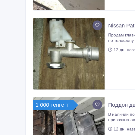
Nissan Pa
Продам главный циллиндр с
по телефону 
12 дн. наз
1 000 тенге 〒
Поддон дви
В наличии поддон ДВС на Монтеро Спорт . Оригинал, б/у, гарантия на проверку 14 дне
привозных авто. Стоимость и другие вопросы уточняйте по телефону или в сообщении. По вашему запросу сделаем подробные
12 дн. наз