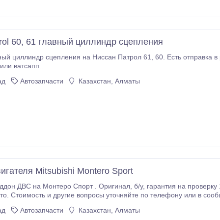
trol 60, 61 главный циллиндр сцепления
цепления на Ниссан Патрол 61, 60. Есть отправка в регионы. Наличие и стоимость можно уточнить
или ватсапп..
ад
Автозапчасти
Казахстан, Алматы
гателя Mitsubishi Montero Sport
й. Состояние отличное, запчасти с
фото или видео обзор. Находимся в микрорайоне Улжан 1..
ад
Автозапчасти
Казахстан, Алматы