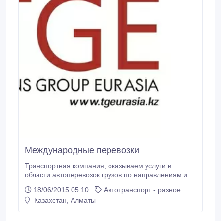
Международные перевозки
Транспортная компания, оказываем услуги в
области автоперевозок грузов по направлениям из
стран Европы, СНГ и Азии в Казахстан. Ежедневная
18/06/2015 05:10
Автотранспорт - разное
отправка груза: Москва – Алматы! Забор грузов от
Казахстан, Алматы
одной паллеты и консолидация грузов на
собственном охраняемом военизированном складе
в г.Москва. Перемещение грузов с особым