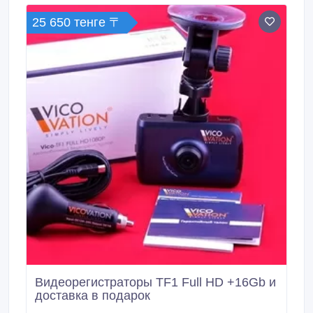
температурным режимом, профессиональная
25 650 тенге 〒
консолидация режимного груза.
Видеорегистраторы TF1 Full HD +16Gb и
доставка в подарок