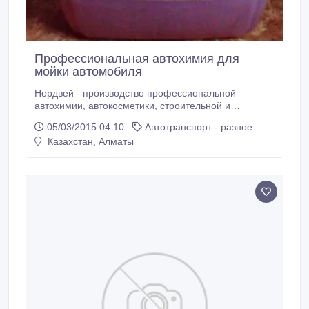
Профессиональная автохимия для
мойки автомобиля
Нордвей - производство профессиональной
автохимии, автокосметики, строительной и
промышленной и домашнего пользования. Химия
05/03/2015 04:10
Автотранспорт - разное
произведена по Немецкой технологии из
Казахстан, Алматы
высококачественного Немецкого сырья.
Протестирована в жестких российских условиях,
отвечает самым строгим требованиям к качеству и
соответствует европейским стандартам.