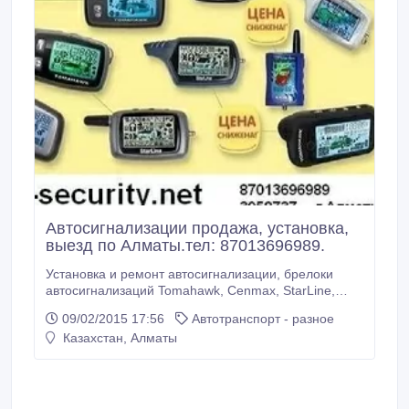
Автосигнализации продажа, установка,
выезд по Алматы.тел: 87013696989.
Установка и ремонт автосигнализации, брелоки
автосигнализаций Tomahawk, Cenmax, StarLine,
SCHER-KHAN MAGICAR, Pantera и др. в Алматы,
09/02/2015 17:56
Автотранспорт - разное
ремонт, продажа, запись, настройка, выезд. в
Казахстан, Алматы
наличии брелоки : Tomahawk TW-9010 Tomahawk
TW-9000 Tomahawk TW-7000 Tomahawk TW-9030
Tomahawk TW-9020 Tomahawk.