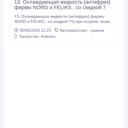
13. Охлаждающая жидкость (антифриз)
фирмы NORD и FELIKS , со скидкой 7
13. Охлаждающая жидкость (антифриз) фирмы
NORD и FELIKS , со скидкой 7% при покупке, всем
клиентам сети пунктов замены масла "ExpertOil".
30/06/2015 11:23
Автотранспорт - разное
Адрес пункта замены масла "ExpertOil" Здание
Казахстан, Алматы
Автомира, Райымбека 225 И. Тел: +7 (727) 972-86-
11, +7 708 972-86-11 А так же 10% скидка на
замену, только до конца этого месяца! Спешите!
Полный список адресов сети ПЗМ "ExpertOil" на
Сайте компании - expertoil.