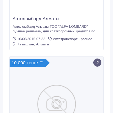
Автоломбард Алматы
Автоломбард Алматы ТОО "ALFA LOMBARD" -
лучшее решение, для краткосрочных кредитов под
залог авто в Алматы и Алматинской области.
16/06/2015 07:33
Автотранспорт - разное
Начиная с середины 2000-ных автоломбарды
Казахстан, Алматы
начали набирать популярность, поскольку это
быстрый и лёгкий способ получить деньги, если они
вам срочно нужны. Кредиты под залог Автомобиля в
автоломбарде ALFA - Получить заём в нашем
10 000 тенге 〒
автоломбарде довольно просто, вам понадобится
всего два документа – Тех.