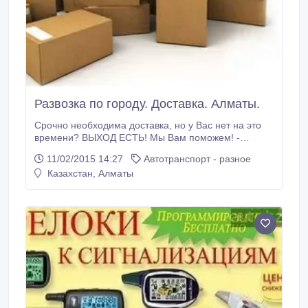
Развозка по городу. Доставка. Алматы.
Срочно необходима доставка, но у Вас нет на это
времени? ВЫХОД ЕСТЬ! Мы Вам поможем! -
Развозка по городу; - Выезды на природу; -
11/02/2015 14:27
Автотранспорт - разное
Доставка. Гарантия сохранности и качества 80 lvl!
Казахстан, Алматы
87059066336.