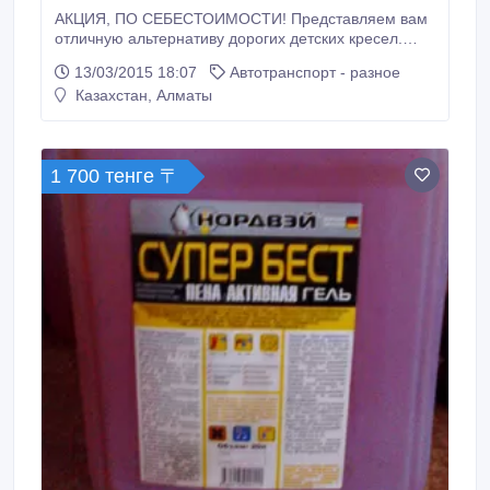
АКЦИЯ, ПО СЕБЕСТОИМОСТИ! Представляем вам
отличную альтернативу дорогих детских кресел.
Отечественный адаптер ремня безопасности
13/03/2015 18:07
Автотранспорт - разное
-удерживает ребенка во время экстремальной
Казахстан, Алматы
ситуации. Альтернатива детскому креслу.
Компактен. Его применение не противоречит
действующему законодательству РK и ПДД..
1 700 тенге 〒