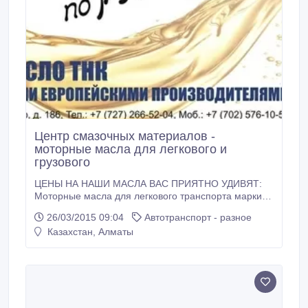
Центр смазочных материалов -
моторные масла для легкового и
грузового
ЦЕНЫ НА НАШИ МАСЛА ВАС ПРИЯТНО УДИВЯТ:
Моторные масла для легкового транспорта марки
ТНК: Magnum Ultratec: 0W-30 - SM-CF, 5W-40 -
26/03/2015 09:04
Автотранспорт - разное
SM/CF, 10W-40 - SM/ CF Magnum Super: 5W-30 - SL-
Казахстан, Алматы
SF, 5W-40 - SL/SF, 10W-40 - SL/SF, 15W-40 - SL/SF,
10W-40 - SJ/CF Magnum Motor Plus: 10W-40 -
SG/CD, 10W-30 - SG/CD, 15W-40 - SG/CD, 20 W-50 -
SG/CD Magnum Standart: 15W-40 - SF/CC, 50W-50 -
SF/CC ТНК 2Т: ТНК2Т - ТС (минеральное)
ТРАНСМИССИОННЫЕ МАСЛА ДЛЯ АКПП ATF Type
T-IV (синт), ATF III Synt (синт), ATF III (полусинт),