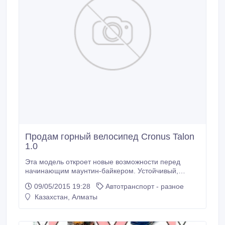
Продам горный велосипед Cronus Talon
1.0
Эта модель откроет новые возможности перед
начинающим маунтин-байкером. Устойчивый,
мощный и надежный. 2014 Cronus Talon 1.0 идет
09/05/2015 19:28
Автотранспорт - разное
ровно и легко благодаря супер-отзывчивой раме из
Казахстан, Алматы
легкого сплава ALUXX, передней амортизации и
колесам 26". Рама спроектирована для работы в
паре амортизационной вилкой.