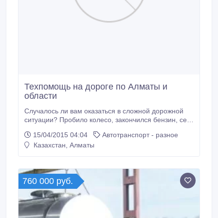
Техпомощь на дороге по Алматы и
области
Случалось ли вам оказаться в сложной дорожной
ситуации? Пробило колесо, закончился бензин, сел
аккумулятор, ключи остались в запертой машине…
15/04/2015 04:04
Автотранспорт - разное
Компания "Road Assistance Service" предлагает
Казахстан, Алматы
быстрые решения непредвиденных проблем на
дороге – служба - помощь на дороге по Алматы и
области. http://ras24.
760 000 руб.