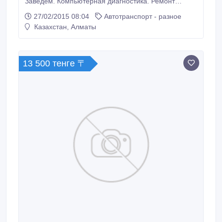
Заведем. Компьютерная диагностика. Ремонт
стартеров, генераторов, эл.бензонасосов и
27/02/2015 08:04
Автотранспорт - разное
т.д.87772343409...
Казахстан, Алматы
13 500 тенге 〒