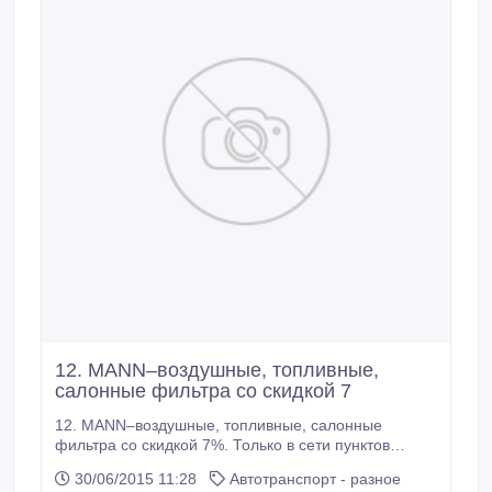
12. MANN–воздушные, топливные,
салонные фильтра со скидкой 7
12. MANN–воздушные, топливные, салонные
фильтра со скидкой 7%. Только в сети пунктов
замены масел "ExpertOil"! Замена фильтра и масла
30/06/2015 11:28
Автотранспорт - разное
при покупке товара в наших магазинах бесплатно.