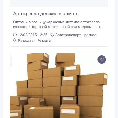
Автокресла детские в алматы
Оптом и в розницу каркасные детские автокресла
известной торговой марки новейшая модель — это
универсальное автокресло-трансформер группы 1-
12/02/2015 12:25
Автотранспорт - разное
2-3. Оно предназначено для детей в возрасте от 9
Казахстан, Алматы
месяцев и 12 лет, весом от 9 до 36 кг. Доставка по
г.Алматы - бесплатно.