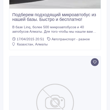
Подберем подходящий микроавтобус из
нашей базы. Быстро и бесплатно!
В базе Linq, более 500 микроавтобусов и 40
автобусов Алматы. Для того чтобы мы нашли вам
подходящий для вас микроавтобус или автобус, вам
17/04/2015 20:51
Автотранспорт - разное
всего лишь надо: 1. Оставить заявку на нашем
Казахстан, Алматы
сайте - www.linq.kz 2. После нашего звонка, уточнить
нам, что вам нужно 3. Выбрать лучший вариант из
предоставленных нами Команда LinQ подберет вам
подходящий микроавтобус или автобус, быстро и
бесплатно.