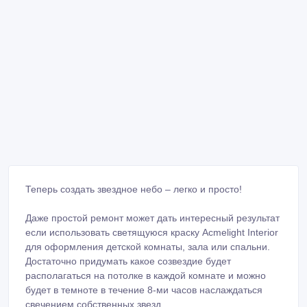
Теперь создать звездное небо – легко и просто!
Даже простой ремонт может дать интересный результат
если использовать светящуюся краску Acmelight Interior
для оформления детской комнаты, зала или спальни.
Достаточно придумать какое созвездие будет
располагаться на потолке в каждой комнате и можно
будет в темноте в течение 8-ми часов наслаждаться
свечением собственных звезд.
Сотрудничество с производителем.
Возможны оптовые поставки по низким ценам.
Звоните прямо сейчас и заказывай уникальные
светящиеся материалы у производителя по приятным
ценам с доставкой в любой регион!