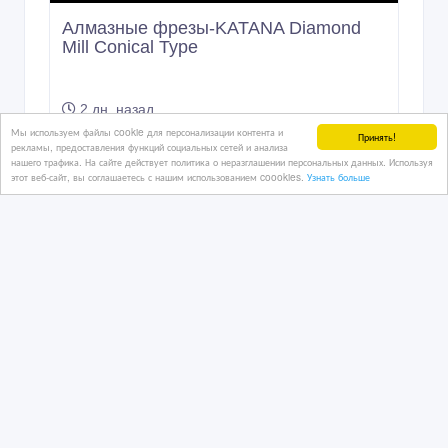
17 тенге 〒
Мы используем файлы cookie для персонализации контента и
Принять!
рекламы, предоставления функций социальных сетей и анализа
нашего трафика. На сайте действует политика о неразглашении персональных данных. Используя
этот веб-сайт, вы соглашаетесь с нашим использованием coookies.
Узнать больше
Система Выравнивания Плитки-3D
крестики