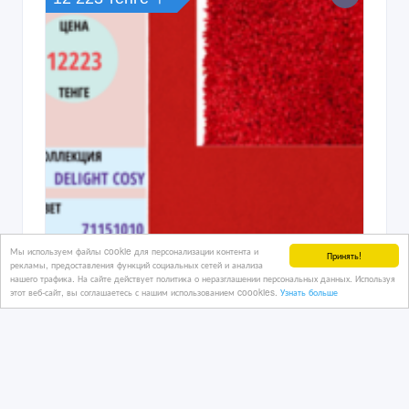
Мы используем файлы cookie для персонализации контента и
Принять!
рекламы, предоставления функций социальных сетей и анализа
нашего трафика. На сайте действует политика о неразглашении персональных данных. Используя
этот веб-сайт, вы соглашаетесь с нашим использованием coookies.
Узнать больше
Настоящие бельгийские КОВРЫ
04/07/2026 14:26
Мебель и интерьер, продажа мебели для дома и пред