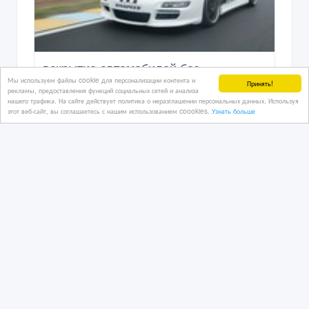
вскрытие автомобилей без
Мы используем файлы cookie для персонализации контента и
повреждений
Принять!
рекламы, предоставления функций социальных сетей и анализа
нашего трафика. На сайте действует политика о неразглашении персональных данных. Используя
этот веб-сайт, вы соглашаетесь с нашим использованием coookies.
Узнать больше
10/06/2026 12:39
Автотюнинг, ремонт
Казахстан, Алматы