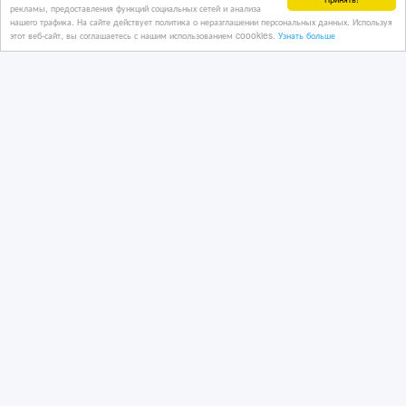
рекламы, предоставления функций социальных сетей и анализа
нашего трафика. На сайте действует политика о неразглашении персональных данных. Используя
этот веб-сайт, вы соглашаетесь с нашим использованием coookies.
Узнать больше
Продам Алматинский Апорт
12/08/2022 14:45
Овощи, фрукты
Казахстан, Алматы
50 тенге 〒