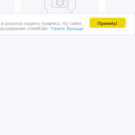
Принять!
и анализа нашего трафика. На сайте
ользованием coookies.
Узнать больше
Натуральный Рахат Лукум.
маты
енам
23/04/2021 15:17
Кондитерские изделия
Казахстан, Алматы