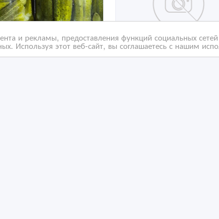
нта и рекламы, предоставления функций социальных сетей 
ых. Используя этот веб-сайт, вы соглашаетесь с нашим исп
ашняя консервация в
Ищем дистрибьюторов
ортименте
дилеров по городу Ал
и области по низким ц
/08/2022 20:10
12/02/2022 07:24
ондитерские изделия
Кондитерские изделия
захстан, Алматы
Казахстан, Алматы