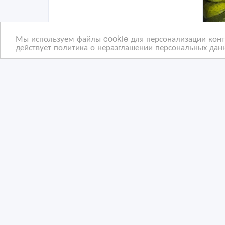
Мы используем файлы cookie для персонализации конте
действует политика о неразглашении персональных данн
Сотрудничество -
Дом
кондитерская компания,
асс
производящий шоколад/
сладости
25/03/2026 05:49
23
Кондитерские изделия
К
Казахстан, Алматы
Ка
Copyright © 2009-2026 ВсеСделки. All rights reserved.