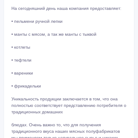
• котлеты
• тефтели
• вареники
• фрикадельки
Уникальность продукции заключается в том, что она
полностью соответствует представлению потребителя о
традиционных домашних
блюдах. Очень важно то, что для получения
традиционного вкуса наших мясных полуфабрикатов
мы применяем только натуральное сырье и никаких
пищевых добавок.
У НАС имеются (сертификат качества , сертификат
ХАЛАЛ, ветеринарные свидетельства)
У Нас так же есть ДОСТАВКА НА ДОМ
При заказе свыше 10000 доставка БЕСПЛАТНО!!!!
https://www.instagram.com/janim_sol_almaty