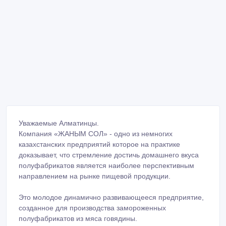
Уважаемые Алматинцы.
Компания «ЖАНЫМ СОЛ» - одно из немногих
казахстанских предприятий которое на практике
доказывает, что стремление достичь домашнего вкуса
полуфабрикатов является наиболее перспективным
направлением на рынке пищевой продукции.
Это молодое динамично развивающееся предприятие,
созданное для производства замороженных
полуфабрикатов из мяса говядины.
На сегодняшний день наша компания предоставляет:
• пельмени ручной лепки
• манты с мясом, а так же манты с тыквой