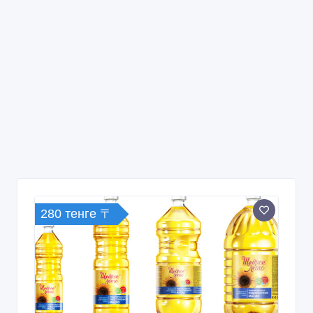
280 тенге 〒
Масло подсолнечное Щедрое лето