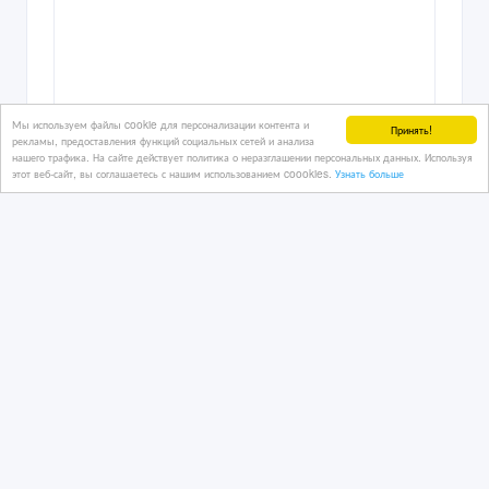
Мы используем файлы cookie для персонализации контента и
Принять!
рекламы, предоставления функций социальных сетей и анализа
нашего трафика. На сайте действует политика о неразглашении персональных данных. Используя
этот веб-сайт, вы соглашаетесь с нашим использованием coookies.
Узнать больше
Песня на заказ это подарок, который
запомнится навсегда.
03/07/2026 21:15