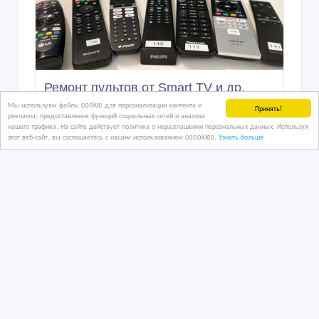
Ремонт пультов от Smart TV и др.
Мы используем файлы cookie для персонализации контента и
Принять!
рекламы, предоставления функций социальных сетей и анализа
нашего трафика. На сайте действует политика о неразглашении персональных данных. Используя
этот веб-сайт, вы соглашаетесь с нашим использованием coookies.
Узнать больше
9 час. назад
Ремонт и прокат
Казахстан, Алматы
2 500 тенге 〒