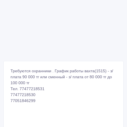
Требуются охранники . График работы вахта(1515) - з/
плата 90 000 тг или сменный - з/ плата от 80 000 тг до
100 000 тг
Тел. 77477218531
77477218530
77051846299