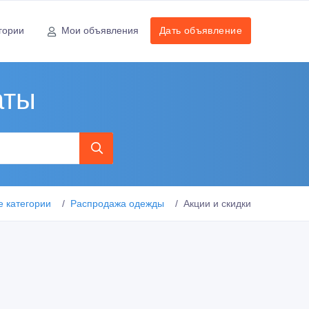
гории
Мои объявления
Дать объявление
аты
е категории
Распродажа одежды
Акции и скидки