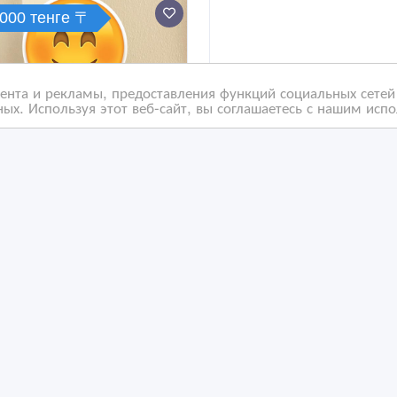
 000 тенге 〒
нта и рекламы, предоставления функций социальных сетей 
ых. Используя этот веб-сайт, вы соглашаетесь с нашим исп
дам платье новое
Отличное качество-
риканское
выгодная цена!
/01/2024 15:47
16/04/2023 08:38
аспродажа одежды
Распродажа одежды
захстан, Алматы
Казахстан, Алматы