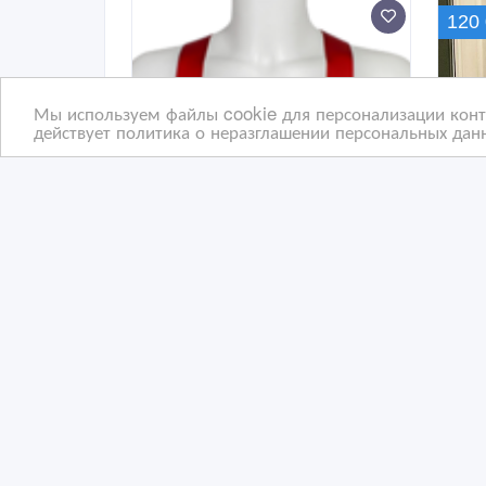
120
Мы используем файлы cookie для персонализации конте
действует политика о неразглашении персональных данн
предлагаем оптом сиз,
Про
спецодежда оптом со
аме
склада в Алмате.
27/03/2026 16:21
16
Распродажа одежды
Р
Казахстан, Алматы
Ка