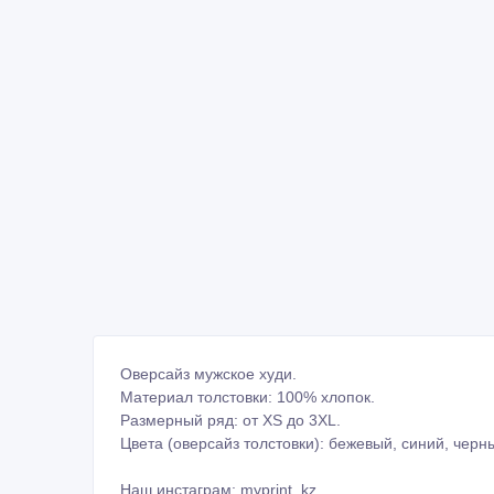
Оверсайз мужское худи.
Материал толстовки: 100% хлопок.
Размерный ряд: от XS до 3XL.
Цвета (оверсайз толстовки): бежевый, синий, черн
Наш инстаграм: myprint_kz