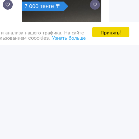
7 000 тенге 〒
Принять!
и анализа нашего трафика. На сайте
ользованием coookies.
Узнать больше
Футболка с прикольным
принто
24/11/2022 14:53
Распродажа одежды
Казахстан, Алматы