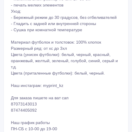
Благодаря качественному материалу и очень прочному
принту, даже через долгое время вещь будет выглядеть
прямо как в первый день покупки. С таким маленьким и
интересным принтом вам не избежать внимания в
вашем окружении!
Метод печати ТЕРМОТРАНСФЕР
- печать на любой хлопковой и синтетической ткани
- полноцветная печать на цветных и белых тканях
- максимальный размер печати 27*39 см
- печать мелких элементов
Уход:
- Бережный режим до 30 градусов, без отбеливателей
- Гладить с задней или внутренней стороны
- Сушка при комнатной температуре