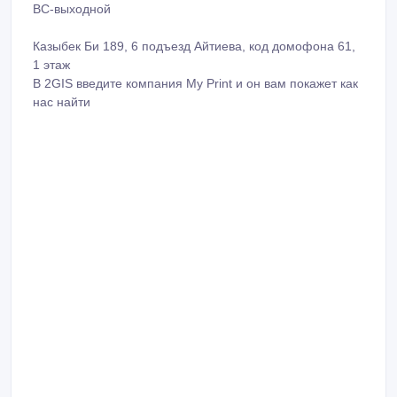
Материал футболок и толстовок: 100% хлопок
Размерный ряд: от хс до 3хл
Цвета (унисек футболки): белый, черный, красный,
оранжевый, желтый, зеленый, голубой, синий, серый и
т.д.
Цвета (приталенные футболки): белый, черный.
Наш инстаграм: myprint_kz
Для заказа пишете на ват сап ⠀
87073143013 ⠀
87474405092⠀
Наш график работы
ПН-СБ с 10-00 до 19-00
ВС-выходной
⠀
Казыбек Би 189, 6 подъезд Айтиева, код домофона 61,
1 этаж⠀
В 2GIS введите компания My Print и он вам покажет как