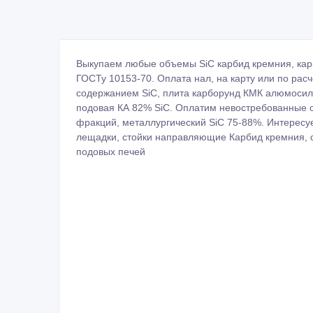
Выкупаем любые объемы SiC карбид кремния, кар
ГОСТу 10153-70. Оплата нал, на карту или по рас
содержанием SiC, плита карборунд КМК алюмосили
подовая КА 82% SiC. Оплатим невостребованные 
фракций, металлургический SiC 75-88%. Интересуе
лещадки, стойки направляющие Карбид кремния, с
подовых печей