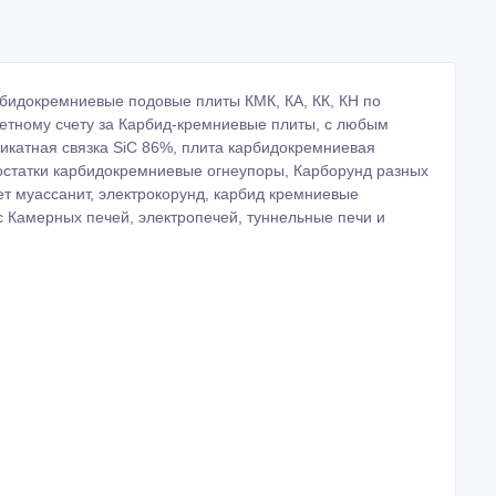
бидокремниевые подовые плиты КМК, КА, КК, КН по
четному счету за Карбид-кремниевые плиты, с любым
катная связка SiC 86%, плита карбидокремниевая
остатки карбидокремниевые огнеупоры, Карборунд разных
т муассанит, электрокорунд, карбид кремниевые
 Камерных печей, электропечей, туннельные печи и