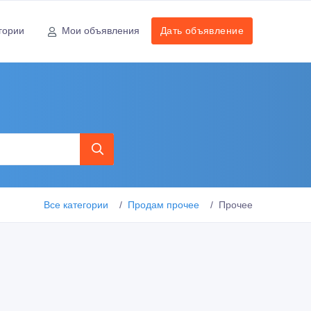
гории
Мои объявления
Дать объявление
ы
Все категории
Продам прочее
Прочее