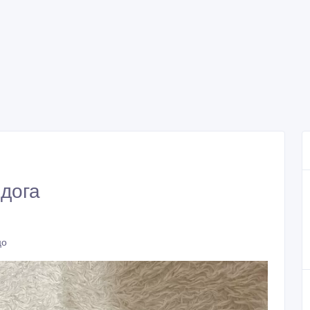
дога
цо