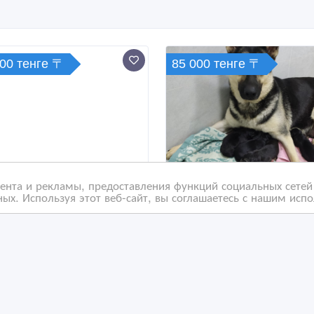
000 тенге 〒
85 000 тенге 〒
нта и рекламы, предоставления функций социальных сетей 
ых. Используя этот веб-сайт, вы соглашаетесь с нашим исп
дам немецкую овчарку
Ранее бронирование
чистокровных щенков
восточно-
европейской овчарки
/01/2025 07:35
26/09/2024 09:48
обаки
Собаки