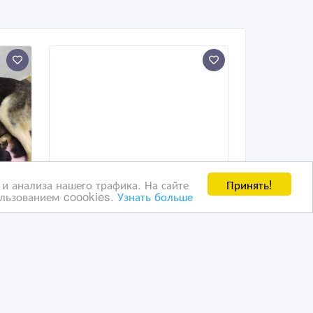
Принять!
и анализа нашего трафика. На сайте
ользованием coookies.
Узнать больше
Отдадим щенка в хорошие
руки
12/04/2024 17:59
Собаки