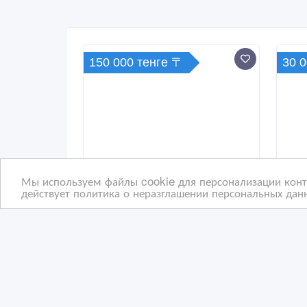
150 000 тенге 〒
30 
Мы используем файлы cookie для персонализации конте
действует политика о неразглашении персональных данн
Американский
Про
питбультерьер
23/08/2025 06:10
14
Собаки
С