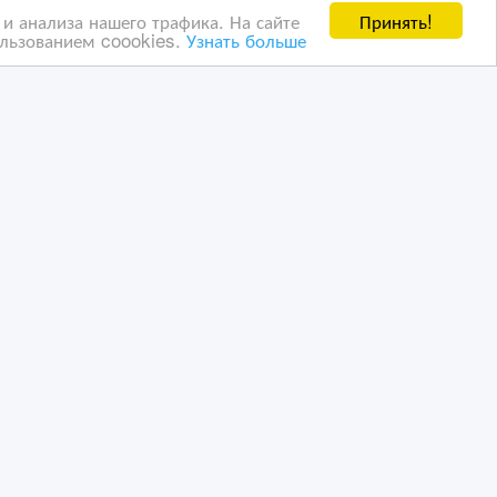
Принять!
и анализа нашего трафика. На сайте
ользованием coookies.
Узнать больше
Требуется помощник
повара
23/04/2023 12:49
Сфера услуг, рестораны
Казахстан, Алматы
ванных пользователей ВсеСделки третим лицам. Мы