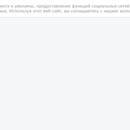
нта и рекламы, предоставления функций социальных сетей 
ых. Используя этот веб-сайт, вы соглашаетесь с нашим исп
буется бариста-
Требуется повар-
циант
универсал
/06/2023 17:47
16/06/2023 17:04
фера услуг, рестораны
Сфера услуг, рестораны
захстан, Алматы
Казахстан, Алматы
ность за содержание размещенных объявлений.
 Мы не передаем и не продаем личную информацию зарегистриро