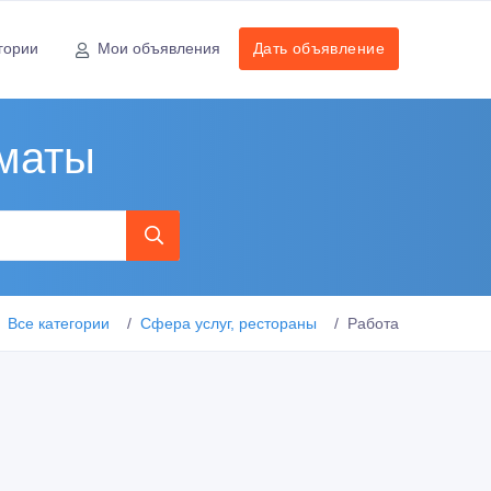
гории
Мои объявления
Дать объявление
лматы
Все категории
Сфера услуг, рестораны
Работа