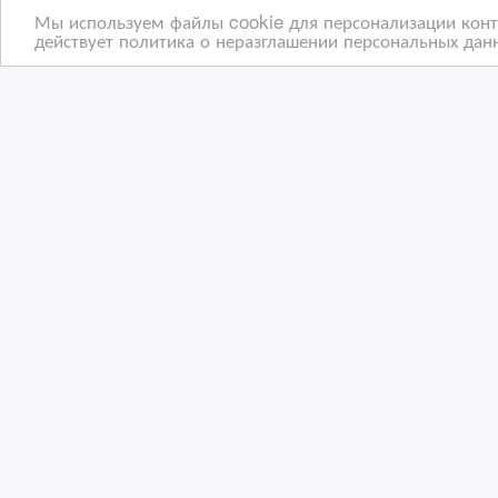
Мы используем файлы cookie для персонализации конте
действует политика о неразглашении персональных данн
Требуется горничная в
Тре
гостиницу
офи
06/10/2023 16:00
16
Сфера услуг, рестораны
С
Казахстан, Алматы
Ка
Copyright © 2009-2026 ВсеСделки. All rights reserved.
Администрация сайта ВсеСделки не несет ответствен
Мы ценим конфиденциальность наших пользователей.