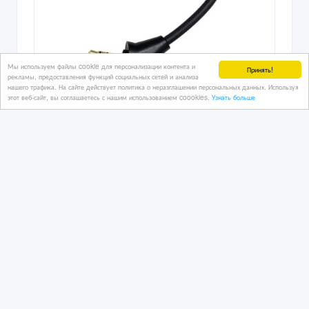
Мы используем файлы cookie для персонализации контента и
Принять!
рекламы, предоставления функций социальных сетей и анализа
нашего трафика. На сайте действует политика о неразглашении персональных данных. Используя
этот веб-сайт, вы соглашаетесь с нашим использованием coookies.
Узнать больше
Микрофон для наушников HyperX
Cloud Alpha S 2 II X Core Pro
08/07/2026 20:33
Аудиотехника
Казахстан, Алматы
19 000 тенге 〒