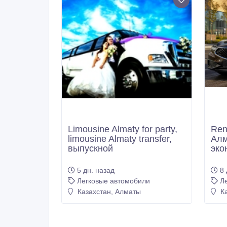
Limousine Almaty for party,
Ren
limousine Almaty transfer,
Алм
выпускной
эко
5 дн. назад
8 
Легковые автомобили
Л
Казахстан, Алматы
Ка