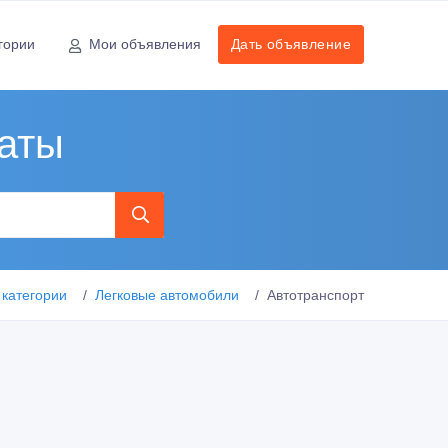
гории
Мои объявления
Дать объявление
аты
 категории
Легковые автомобили
Автотранспорт