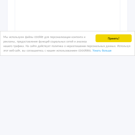
Мы используем файлы cookie для персонализации контента и
Принять!
рекламы, предоставления функций социальных сетей и анализа
нашего трафика. На сайте действует политика о неразглашении персональных данных. Используя
этот веб-сайт, вы соглашаетесь с нашим использованием coookies.
Узнать больше
Срочно продам ноутбук Асус.
11/02/2026 16:46
Компьютеры и ноутбуки
Казахстан, Алматы
1 000 $