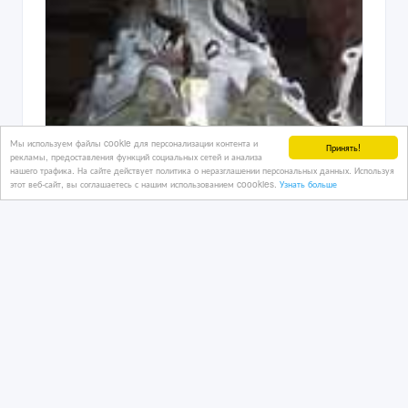
Мы используем файлы cookie для персонализации контента и
Принять!
рекламы, предоставления функций социальных сетей и анализа
нашего трафика. На сайте действует политика о неразглашении персональных данных. Используя
этот веб-сайт, вы соглашаетесь с нашим использованием coookies.
Узнать больше