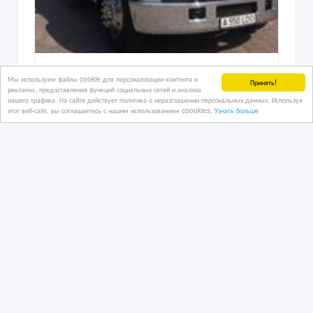
Алматы Limo прокат лимузинов
Мы используем файлы cookie для персонализации контента и
Принять!
рекламы, предоставления функций социальных сетей и анализа
нашего трафика. На сайте действует политика о неразглашении персональных данных. Используя
этот веб-сайт, вы соглашаетесь с нашим использованием coookies.
Узнать больше
5 дн. назад
Автотранспорт - разное
Казахстан, Алматы