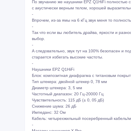
По звучанию же наушники EPZ Q1HiFi полностью с
с акустически верным телом, хорошей выразитель
-
Впрочем, из-за ямы на 6 кГц звук меня то полност
-
Так что если вы любитель драйва, яркости и разн
выбор.
-
А следовательно, звук тут на 100% безопасен и по
старается избегать высокие частоты.
-
Наушники EPZ Q1HiFi
Блок: композитная диафрагма с титановым покры
Тип штекера: двойной штекер 0, 78 мм
Диаметр штекера: 3, 5 мм
Частотный диапазон: 20 Гц-20000 Гц
Чувствительность: 115 дБ (± 0, 05 дБ)
Снижение шума: 26 дБ
Импеданс: 32 Ом
Кабель: четырехжильный посеребренный кабель/м
-
Магазин наушников X-Pro