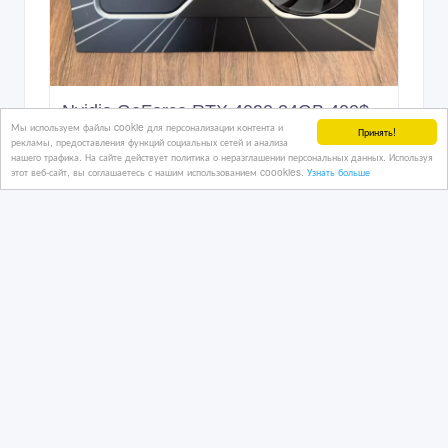
Nvidia GeForce RTX 4090 24GB 400$
Мы используем файлы cookie для персонализации контента и
Принять!
рекламы, предоставления функций социальных сетей и анализа
нашего трафика. На сайте действует политика о неразглашении персональных данных. Используя
этот веб-сайт, вы соглашаетесь с нашим использованием coookies.
Узнать больше
3 дн. назад
Комплектующие и периферия
Казахстан, Алматы
1 000 тенге 〒