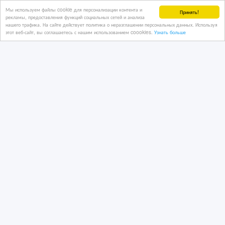
Мы используем файлы cookie для персонализации контента и
Принять!
рекламы, предоставления функций социальных сетей и анализа
нашего трафика. На сайте действует политика о неразглашении персональных данных. Используя
этот веб-сайт, вы соглашаетесь с нашим использованием coookies.
Узнать больше
Микрофон для наушников HyperX
Cloud Alpha S 2 II X Core Pro
29 дн. назад
Аудиотехника
Казахстан, Алматы
19 000 тенге 〒