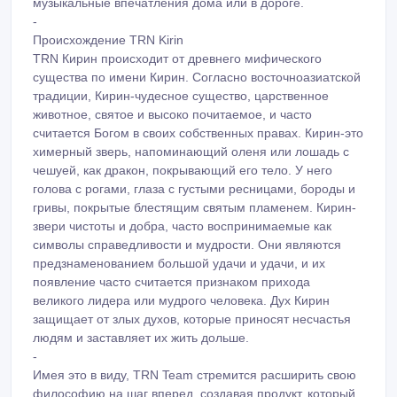
музыкальные впечатления дома или в дороге.
-
Происхождение TRN Kirin
TRN Кирин происходит от древнего мифического
существа по имени Кирин. Согласно восточноазиатской
традиции, Кирин-чудесное существо, царственное
животное, святое и высоко почитаемое, и часто
считается Богом в своих собственных правах. Кирин-это
химерный зверь, напоминающий оленя или лошадь с
чешуей, как дракон, покрывающий его тело. У него
голова с рогами, глаза с густыми ресницами, бороды и
гривы, покрытые блестящим святым пламенем. Кирин-
звери чистоты и добра, часто воспринимаемые как
символы справедливости и мудрости. Они являются
предзнаменованием большой удачи и удачи, и их
появление часто считается признаком прихода
великого лидера или мудрого человека. Дух Кирин
защищает от злых духов, которые приносят несчастья
людям и заставляет их жить дольше.
-
Имея это в виду, TRN Team стремится расширить свою
философию на шаг вперед, создавая продукт, который