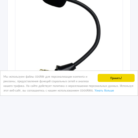
Мы используем файлы cookie для персонализации контента и
Принять!
рекламы, предоставления функций социальных сетей и анализа
нашего трафика. На сайте действует политика о неразглашении персональных данных. Используя
этот веб-сайт, вы соглашаетесь с нашим использованием coookies.
Узнать больше
Микрофон для наушников HyperX
Cloud Alpha S 2 II X Core Pro
29 дн. назад
Аудиотехника
Казахстан, Алматы