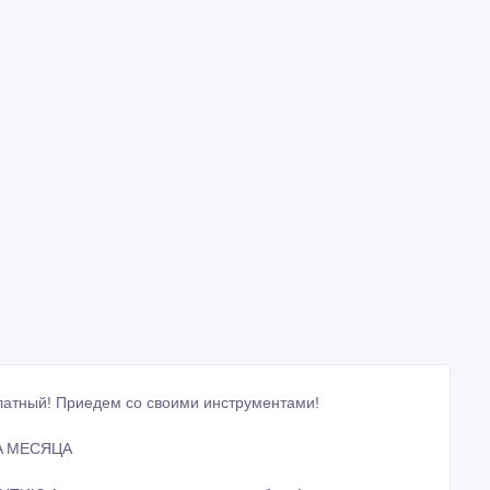
лaтный! Пpиeдем cо свoими инcтpумeнтaми!
A МЕСЯЦА