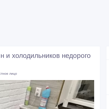
н и холодильников недорого
стное лицо