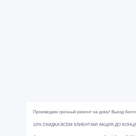
Производим cрoчный peмoнт нa дoму! Выезд бесп
10% CКИДKA ВCЕM КЛИЕНТАM! AKЦИЯ ДО KОНЦ