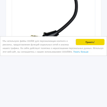
Мы используем файлы cookie для персонализации контента и
Принять!
рекламы, предоставления функций социальных сетей и анализа
нашего трафика. На сайте действует политика о неразглашении персональных данных. Используя
этот веб-сайт, вы соглашаетесь с нашим использованием coookies.
Узнать больше
Микрофон для наушников HyperX
Cloud Alpha S 2 II X Core Pro
08/07/2026 20:33
Аудиотехника
Казахстан, Алматы
19 000 тенге 〒