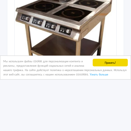
Мы используем файлы cookie для персонализации контента и
Принять!
рекламы, предоставления функций социальных сетей и анализа
нашего трафика. На сайте действует политика о неразглашении персональных данных. Используя
этот веб-сайт, вы соглашаетесь с нашим использованием coookies.
Узнать больше
Плита индукционная
Четырехконфорочная AM-TCD401
Характеристики Основн
4 дн. назад
Промышленное оборудование
Казахстан, Алматы