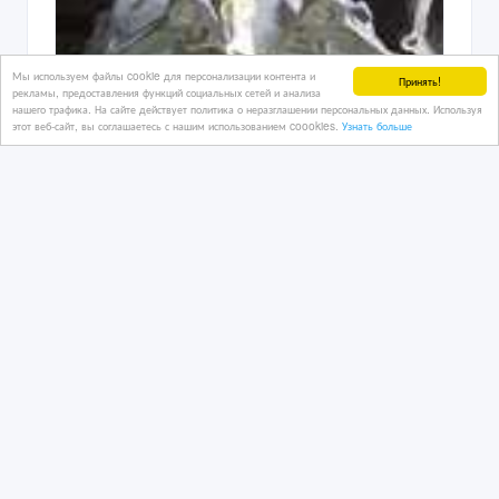
Мы используем файлы cookie для персонализации контента и
Принять!
рекламы, предоставления функций социальных сетей и анализа
нашего трафика. На сайте действует политика о неразглашении персональных данных. Используя
этот веб-сайт, вы соглашаетесь с нашим использованием coookies.
Узнать больше
Mitsubishi Montero Sport АКПП 4х-
ступка