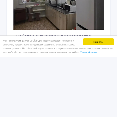
Работа на пищевом производстве |
Мы используем файлы cookie для персонализации контента и
Без опыта | Высокий доход( вахта на
Принять!
рекламы, предоставления функций социальных сетей и анализа
разные периоды)
нашего трафика. На сайте действует политика о неразглашении персональных данных. Используя
этот веб-сайт, вы соглашаетесь с нашим использованием coookies.
Узнать больше
18 дн. назад
Рабочие разных специальностей
Казахстан, Алматы