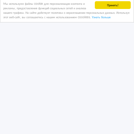
Мы используем файлы cookie для персонализации контента и
Принять!
рекламы, предоставления функций социальных сетей и анализа
нашего трафика. На сайте действует политика о неразглашении персональных данных. Используя
этот веб-сайт, вы соглашаетесь с нашим использованием coookies.
Узнать больше
Плита индукционная
Четырехконфорочная AM-TCD401
Характеристики Основн
4 дн. назад
Промышленное оборудование
Казахстан, Алматы
135 000 тенге 〒