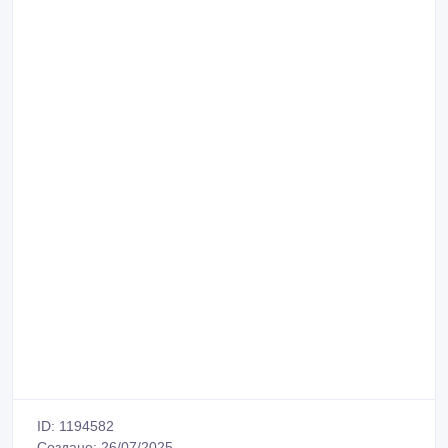
ID: 1194582
Создано: 26/07/2025
Сообщить о нарушении
Распечатать