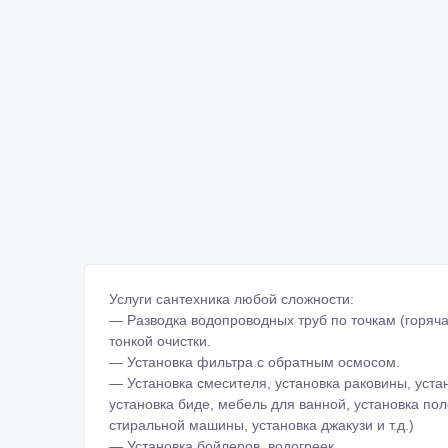
Услуги сантехника любой сложности:
— Разводка водопроводных труб по точкам (горяча
тонкой очистки.
— Установка фильтра с обратным осмосом.
— Установка смесителя, установка раковины, устан
установка биде, мебель для ванной, установка по
стиральной машины, установка джакузи и т.д.)
— Установка бойлеров, водогреек.
— Прочистка фильтров, замена картриджей.
— Мелкий ремонт сантехники (смесители, душевые 
— Устранение неисправностей, протечек.
https://youtu.be/bm0rfwTZdmE
https://domashniy-master.kz/