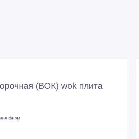
форочная (ВОК) wok плита
ния фирм