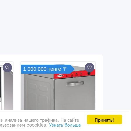
1 000 000 тенге 〒
Принять!
и анализа нашего трафика. На сайте
ользованием coookies.
Узнать больше