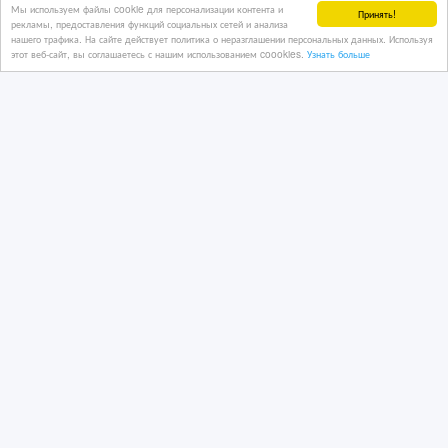
Мы используем файлы cookie для персонализации контента и
Принять!
рекламы, предоставления функций социальных сетей и анализа
нашего трафика. На сайте действует политика о неразглашении персональных данных. Используя
этот веб-сайт, вы соглашаетесь с нашим использованием coookies.
Узнать больше
3 дн. назад
Автотранспорт - разное
Казахстан, Алматы
Фары, фонари, стекла на Toyota Land
cruiser Prado