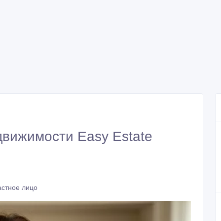
движимости Easy Estate
астное лицо