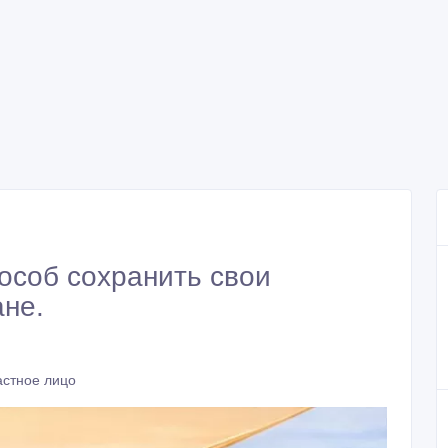
особ сохранить свои
ане.
астное лицо