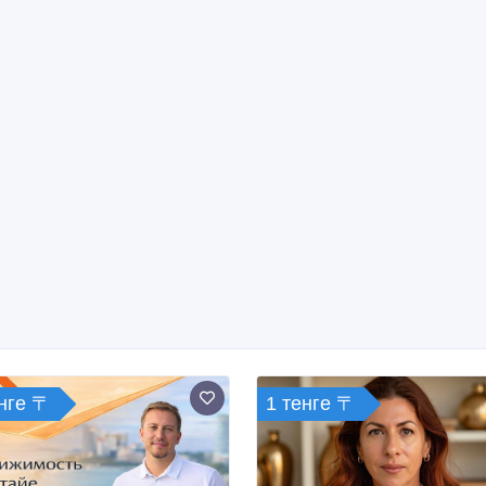
енге 〒
1 тенге 〒