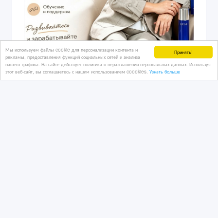
Мы используем файлы cookie для персонализации контента и
Принять!
рекламы, предоставления функций социальных сетей и анализа
нашего трафика. На сайте действует политика о неразглашении персональных данных. Используя
этот веб-сайт, вы соглашаетесь с нашим использованием coookies.
Узнать больше
Дополнительный доход онлайн — из
любой точки Казахстана.
4 дн. назад
Работа разное
Казахстан, Алматы