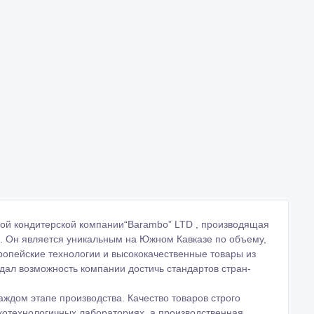
ой кондитерской компании“Barambo” LTD , производящая
а. Он является уникальным на Южном Кавказе по объему,
вропейские технологии и высококачественные товары из
дал возможность компании достичь стандартов стран-
аждом этапе производства. Качество товаров строго
окотехнологичных лабораториях, а производственная