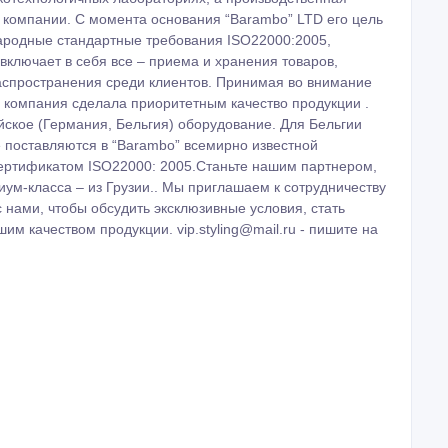
 компании. С момента основания “Barambo” LTD его цель
ародные стандартные требования ISO22000:2005,
включает в себя все – приема и хранения товаров,
распространения среди клиентов. Принимая во внимание
, компания сделала приоритетным качество продукции .
йское (Германия, Бельгия) оборудование. Для Бельгии
е поставляются в “Barambo” всемирно известной
 сертификатом ISO22000: 2005.Станьте нашим партнером,
ум-класса – из Грузии.. Мы приглашаем к сотрудничеству
 нами, чтобы обсудить эксклюзивные условия, стать
м качеством продукции. vip.styling@mail.ru - пишите на