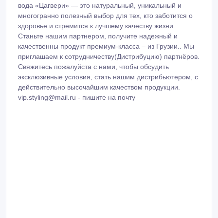
«Цагвери» — это бренд, предлагающий вам настоящий
дар природы — минеральную воду из Цагвери,
добытую в экологически чистой и уникальной
природной среде.
Благодаря своему особому составу, эта вода передаёт
все полезные и приятные свойства самой природы.
Вода добывается из пяти природных источников/
скважин, расположенных в посёлке Цагвери,
Боржомского муниципалитета.
Эти источники дают холодную, слабокислую,
природную минеральную воду с уникальным составом,
которая классифицируется как вода слабой
минерализации — гидрокарбонатная магниево-
натриево-кальциевая. Эта природная, естественно
газированная вода подходит как для ежедневного
употребления, так и для лечебных целей. Минеральная
вода «Цагвери» — это натуральный, уникальный и
многогранно полезный выбор для тех, кто заботится о
здоровье и стремится к лучшему качеству жизни.
Станьте нашим партнером, получите надежный и
качественны продукт премиум-класса – из Грузии.. Мы
приглашаем к сотрудничеству(Дистрибуцию) партнёров.