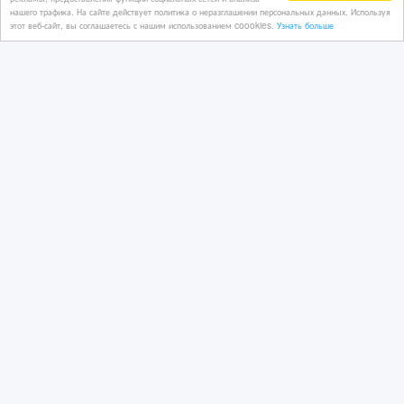
нашего трафика. На сайте действует политика о неразглашении персональных данных. Используя
этот веб-сайт, вы соглашаетесь с нашим использованием coookies.
Узнать больше
2 дн. назад
Ремонт и прокат
Казахстан, Алматы
2 500 тенге 〒
Ремонт LCD/LED мониторов.