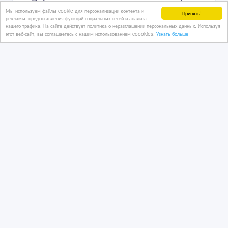
Работа на пищевом производстве |
Мы используем файлы cookie для персонализации контента и
Без опыта | Высокий доход( вахта на
Принять!
рекламы, предоставления функций социальных сетей и анализа
разные периоды)
нашего трафика. На сайте действует политика о неразглашении персональных данных. Используя
этот веб-сайт, вы соглашаетесь с нашим использованием coookies.
Узнать больше
21 дн. назад
Рабочие разных специальностей
Казахстан, Алматы