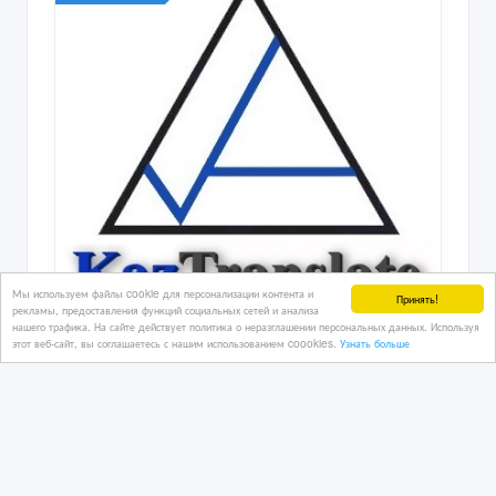
Мы используем файлы cookie для персонализации контента и
Принять!
рекламы, предоставления функций социальных сетей и анализа
нашего трафика. На сайте действует политика о неразглашении персональных данных. Используя
этот веб-сайт, вы соглашаетесь с нашим использованием coookies.
Узнать больше
ВЫГОДНОЕ СОТРУДНИЧЕСТВО ДЛЯ
НОТАРИУСОВ РК.
8 час. назад