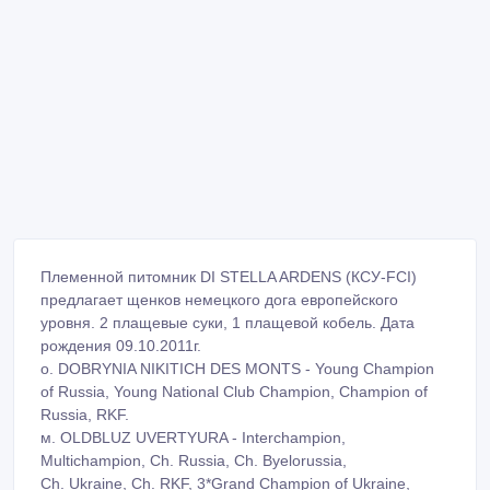
Племенной питомник DI STELLA ARDENS (КСУ-FCI)
предлагает щенков немецкого дога европейского
уровня. 2 плащевые суки, 1 плащевой кобель. Дата
рождения 09.10.2011г.
о. DOBRYNIA NIKITICH DES MONTS - Young Champion
of Russia, Young National Club Champion, Champion of
Russia, RKF.
м. OLDBLUZ UVERTYURA - Interchampion,
Multichampion, Ch. Russia, Ch. Byelorussia,
Ch. Ukraine, Ch. RKF, 3*Grand Champion of Ukraine,
В родословной собраны самые знаменитые
представители породы европейского уровня,