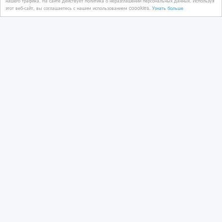
нашего трафика. На сайте действует политика о неразглашении персональных данных. Используя
этот веб-сайт, вы соглашаетесь с нашим использованием coookies.
Узнать больше
Куплю значки на тему РАДИО , а
также старые ламповые
радиоприемники
04/04/2024 15:10
Жетоны, медали, значки
Казахстан, Алматы
1 000 000 €