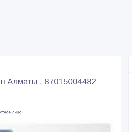
н Алматы , 87015004482
астное лицо