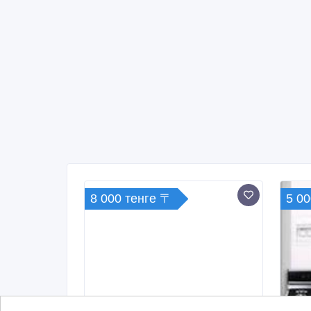
8 000 тенге 〒
5 00