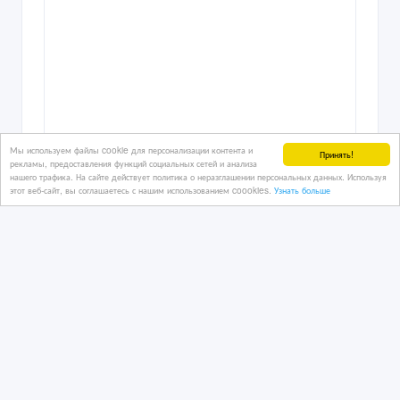
Мы используем файлы cookie для персонализации контента и
Принять!
рекламы, предоставления функций социальных сетей и анализа
нашего трафика. На сайте действует политика о неразглашении персональных данных. Используя
этот веб-сайт, вы соглашаетесь с нашим использованием coookies.
Узнать больше
Продается уплотнительная резинка
для дверцы холодильника.
7 час. назад
Бытовая техника
Казахстан, Алматы
5 000 тенге 〒