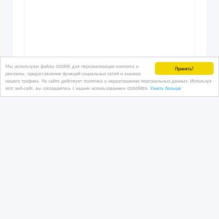
Мы используем файлы cookie для персонализации контента и
Принять!
рекламы, предоставления функций социальных сетей и анализа
нашего трафика. На сайте действует политика о неразглашении персональных данных. Используя
этот веб-сайт, вы соглашаетесь с нашим использованием coookies.
Узнать больше
Продается уплотнительная резинка
для дверцы холодильника.
1 дн. назад
Бытовая техника
Казахстан, Алматы
5 000 тенге 〒