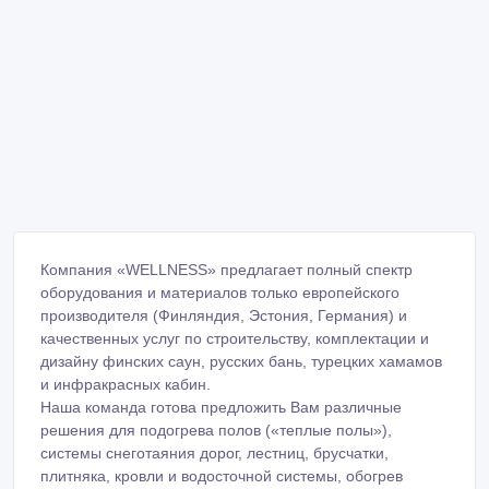
Компания «WELLNESS» предлагает полный спектр
оборудования и материалов только европейского
производителя (Финляндия, Эстония, Германия) и
качественных услуг по строительству, комплектации и
дизайну финских саун, русских бань, турецких хамамов
и инфракрасных кабин.
Наша команда готова предложить Вам различные
решения для подогрева полов («теплые полы»),
системы снеготаяния дорог, лестниц, брусчатки,
плитняка, кровли и водосточной системы, обогрев
различных емкостей и трубопроводов от датского
концерна кабельной системы обогрева DEVI (Дания).