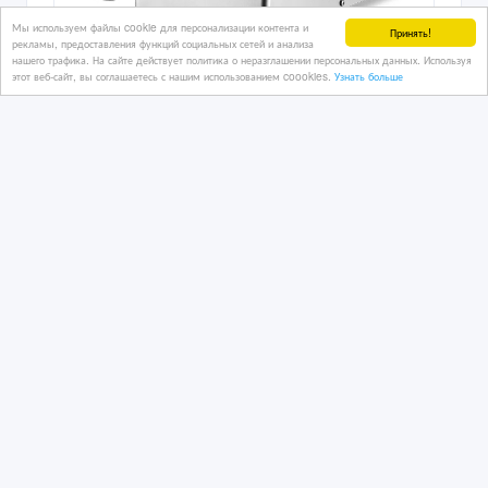
Мы используем файлы cookie для персонализации контента и
Принять!
рекламы, предоставления функций социальных сетей и анализа
нашего трафика. На сайте действует политика о неразглашении персональных данных. Используя
Мясорубка промышленная 400 кг/час.
этот веб-сайт, вы соглашаетесь с нашим использованием coookies.
Узнать больше
CAGDAS Модель 22
производительность
8 дн. назад
Оборудование - разное
Казахстан, Алматы